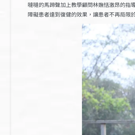
噠噠的馬蹄聲加上教學顧問林嫵恬激昂的指
障礙患者達到復健的效果，讓患者不再局限