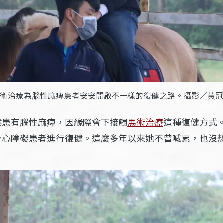
術治療為腦性麻痺患者安安開啟不一樣的復健之路。攝影／黃冠
候患有腦性麻痺，因緣際會下接觸
馬術治療
這種復健方式
身心障礙患者進行復健。這麼多年以來她不曾喊累，也沒