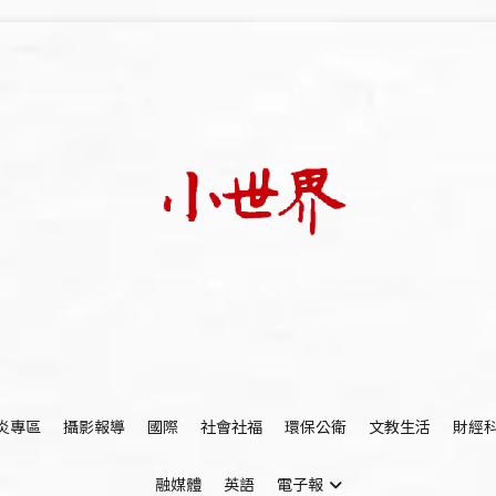
我們立足小世界，學習記錄浩瀚蒼穹
世新大學小世界
炎專區
攝影報導
國際
社會社福
環保公衛
文教生活
財經
融媒體
英語
電子報