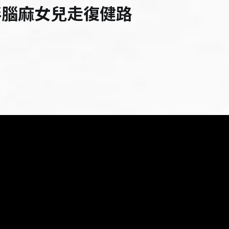
伴腦麻女兒走復健路