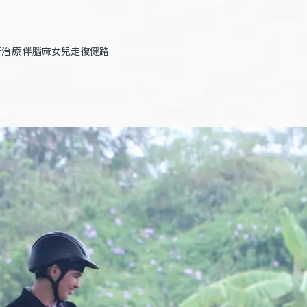
治療 伴腦麻女兒走復健路