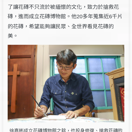
了讓花磚不只流於被緬懷的文化，致力於搶救花
磚，進而成立花磚博物館。他
多年蒐集近
千片
20
6
的花磚，希望能夠讓民眾、全世界看見花磚的
美。
徐嘉彬成立花磚博物館之餘，也投身修復、搶救花磚的