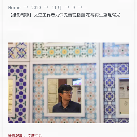
Home
2020
11 月
9
【攝影報導】文史工作者力保先嗇宮牆面 花磚再生重現曙光
攝影報導
,
文教生活