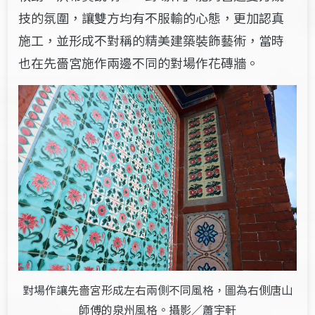
技的氛圍，讓雙方均有不服輸的心態，更加認真
施工，並形成不對稱的精美建築裝飾藝術，當時
也在先嗇宮施作兩邊不同的對場作花磚牆。
對場作讓先嗇宮形成左右兩側不同風格，圖為右側唐山
師傅的泉州風格。攝影／蕭宇軒