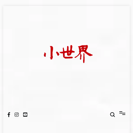
Skip
to
content
我們立足小世界，學習記錄浩瀚蒼穹
世新大學小世界