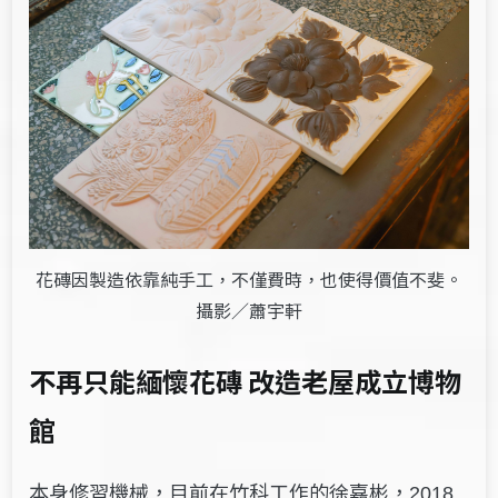
花磚因製造依靠純手工，不僅費時，也使得價值不斐。
攝影／蕭宇軒
不再只能緬懷花磚 改造老屋成立博物
館
本身修習機械，目前在竹科工作的徐嘉彬，
2018