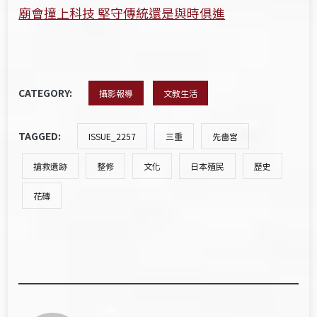
廟會撞上科技 堅守傳統還是與時俱進
CATEGORY:
攝影報導
文教生活
TAGGED:
ISSUE_2257
三重
先嗇宮
搶救遺跡
整修
文化
日本殖民
歷史
花磚