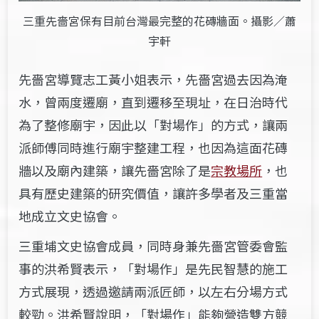
三重先嗇宮保有目前台灣最完整的花磚牆面。攝影／蕭
宇軒
先嗇宮導覽志工黃小姐表示，先嗇宮過去因為淹
水，曾兩度遷廟，直到遷移至現址，在日治時代
為了整修廟宇，因此以「對場作」的方式，讓兩
派師傅同時進行廟宇整建工程，也因為這面花磚
牆以及廟內建築，讓先嗇宮除了是
宗教場所
，也
具有歷史建築的研究價值，讓許多學者及三重當
地成立文史協會。
三重埔文史協會成員，同時身兼先嗇宮管委會監
事的洪希賢表示，「對場作」是先民智慧的施工
方式展現，透過邀請兩派匠師，以左右分場方式
較勁。洪希賢說明，「對場作」能夠營造雙方競