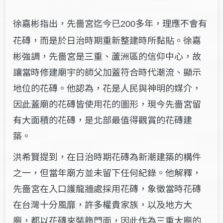
徐嘉彬指出，先嗇宮迄今已
多年，理應不會有
200
花磚，而是於日治時期重新整建時所黏貼。徐嘉
彬強調，先嗇宮是三重、蘆洲區的信仰中心，故
讓當時修建廟宇的師父加蓋符合時代潮流、顯示
地位的花磚。他認為，花是人民與神明的媒介，
因此蓋廟的花磚皆使用花的圖形，現今先嗇宮留
有大面積的花磚，是北部最值得觀賞的花磚建
築。
洪希賢提到，在日治時期花磚為新潮建築的構件
之一，但當年廟方並未留下任何紀錄。他解釋，
先嗇宮在入口護龍牆處採用花磚，象徵當時花磚
在台灣十分風靡，許多權貴家族，以及地方大
廟，都以花磚來裝飾門面，因此作為三重大廟的