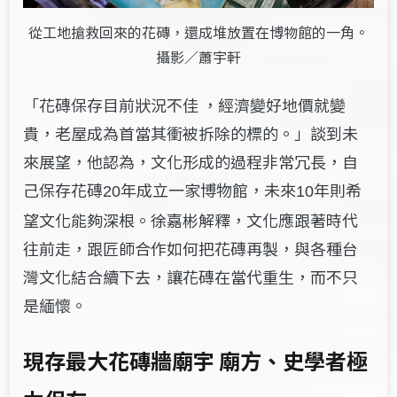
從工地搶救回來的花磚，還成堆放置在博物館的一角。
攝影／蕭宇軒
「花磚保存目前狀況不佳 ，經濟變好地價就變
貴，老屋成為首當其衝被拆除的標的。」談到未
來展望，他認為，文化形成的過程非常冗長，自
己保存花磚
年成立一家博物館，未來
年則希
20
10
望文化能夠深根。徐嘉彬解釋，文化應跟著時代
往前走，跟匠師合作如何把花磚再製，與各種台
灣文化結合續下去，讓花磚在當代重生，而不只
是緬懷。
現存最大花磚牆廟宇 廟方、史學者極