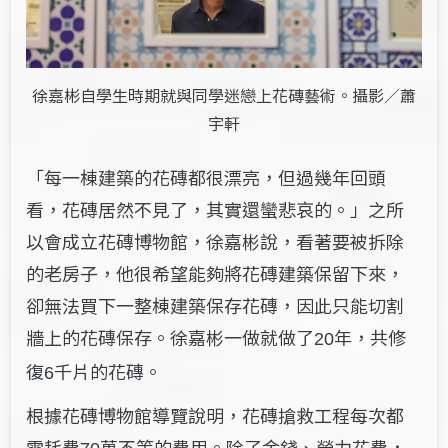
徐嘉彬自學生時期就與同學迷戀上花磚藝術。攝影／蕭
宇軒
「每一棟建築的花磚都很漂亮，但過幾年回頭
看，花磚居然不見了，其實還蠻悲哀的。」之所
以會成立花磚博物館，徐嘉彬說，看著要被拆除
的老房子，他很希望能夠將花磚建築保留下來，
卻無法買下一整棟建築保存花磚，因此只能切割
牆上的花磚保存。徐嘉彬一做就做了
年，共修
20
復
千片的花磚。
6
根據花磚博物館導覽說明，花磚搶救工程每次都
需耗費
萬不等的費用。除了金錢、勞力花費，