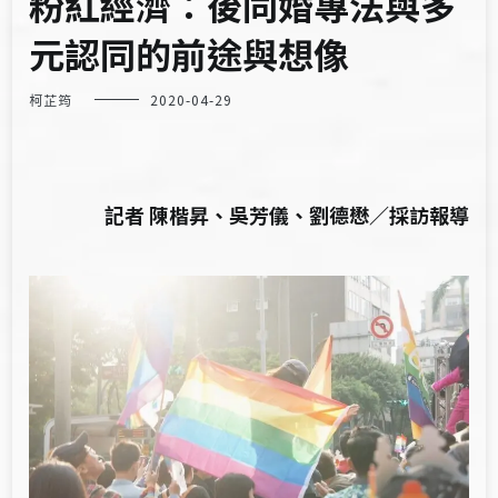
粉紅經濟：後同婚專法與多
元認同的前途與想像
柯芷筠
2020-04-29
記者 陳楷昇、吳芳儀、劉德懋／採訪報導