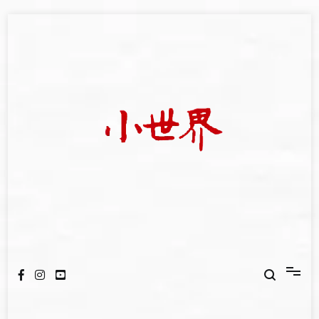
Skip
to
content
我們立足小世界，學習記錄浩瀚蒼穹
世新大學小世界