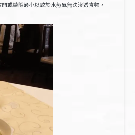
散開或縫隙過小以致於水蒸氣無法滲透食物，