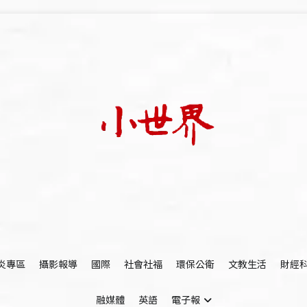
我們立足小世界，學習記錄浩瀚蒼穹
世新大學小世界
炎專區
攝影報導
國際
社會社福
環保公衛
文教生活
財經
融媒體
英語
電子報