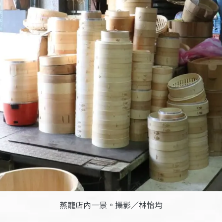
蒸籠店內一景。攝影／林怡均