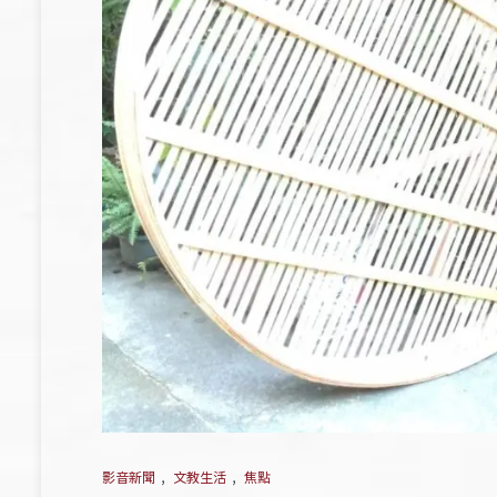
影音新聞
,
文教生活
,
焦點