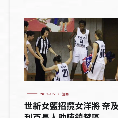
2019-12-13
運動
世新女籃招攬女洋將 奈
利亞長人助陣鎖禁區