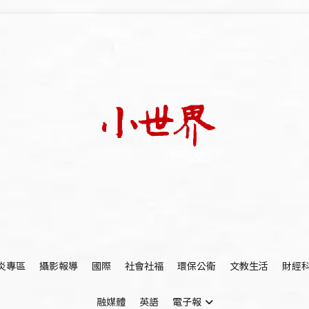
我們立足小世界，學習記錄浩瀚蒼穹
世新大學小世界
炎專區
攝影報導
國際
社會社福
環保公衛
文教生活
財經
融媒體
英語
電子報