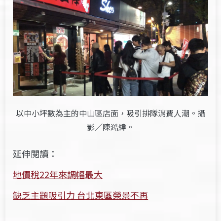
以中小坪數為主的中山區店面，吸引排隊消費人潮。攝
影／陳澔緯。
延伸閱讀：
地價稅22年來調幅最大
缺乏主題吸引力 台北東區榮景不再