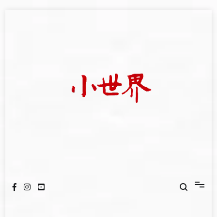
Skip
to
content
我們立足小世界，學習記錄浩瀚蒼穹
世新大學小世界