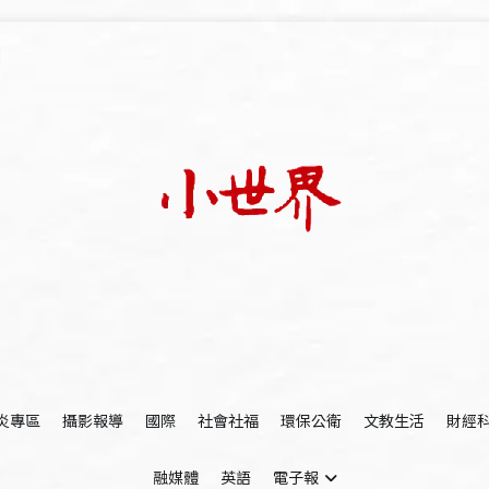
我們立足小世界，學習記錄浩瀚蒼穹
世新大學小世界
炎專區
攝影報導
國際
社會社福
環保公衛
文教生活
財經
融媒體
英語
電子報