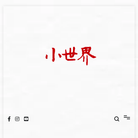
Skip
to
content
我們立足小世界，學習記錄浩瀚蒼穹
世新大學小世界