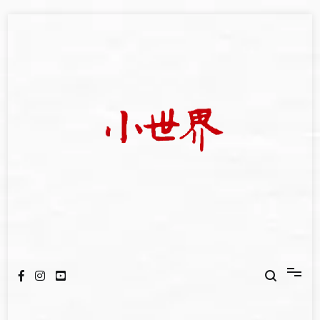
Skip
to
content
我們立足小世界，學習記錄浩瀚蒼穹
世新大學小世界