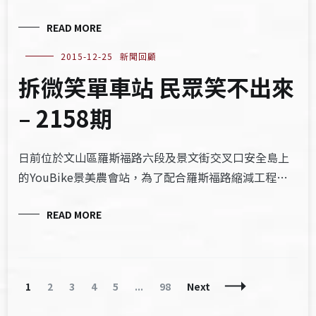
READ MORE
2015-12-25
新聞回顧
拆微笑單車站 民眾笑不出來
– 2158期
日前位於文山區羅斯福路六段及景文街交叉口安全島上
的YouBike景美農會站，為了配合羅斯福路縮減工程…
READ MORE
Posts
Page
Page
Page
Page
Page
Page
1
2
3
4
5
...
98
Next
Navigation