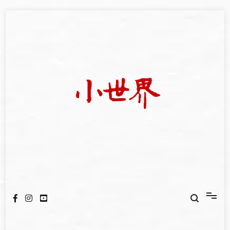
Skip
to
content
我們立足小世界，學習記錄浩瀚蒼穹
世新大學小世界