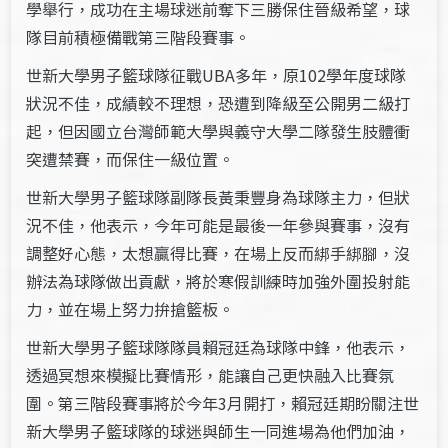
學舉行，成功在主場球迷前奪下三勝保住晉級希望，球
隊目前積極備戰第三階段賽事。
世新大學男子籃球隊征戰UBA多年，原102學年度球隊
狀況不佳，成績較不理想，恐遭到降級至公開男二級打
起，但因國立台灣師範大學與義守大學二隊發生肢體衝
突遭禁賽，而保住一級位置。
世新大學男子籃球隊副隊長黃秉豐身為球隊主力，但狀
況不佳，他表示，今年可能是最後一年參與賽事，沒有
調整好心態，太想贏得比賽，在場上反而綁手綁腳，沒
辦法為球隊做出貢獻，將於寒假訓練時加強外圍投射能
力，並在場上努力拚搶籃板。
世新大學男子籃球隊隊員賴冠廷為球隊中鋒，他表示，
透過冥想來模擬比賽情形，能讓自己更快融入比賽氛
圍。第三階段賽事將於今年3月開打，賴冠廷期盼關注世
新大學男子籃球隊的球迷與師生一同進場為他們加油，