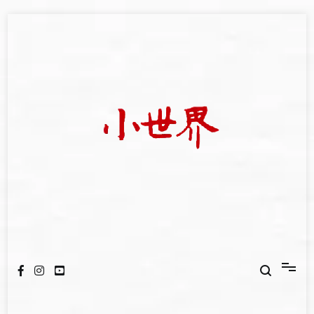
Skip
to
content
我們立足小世界，學習記錄浩瀚蒼穹
世新大學小世界