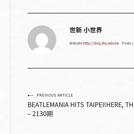
世新 小世界
Website
http://shuj.shu.edu.tw
Posts c
文
PREVIOUS ARTICLE
BEATLEMANIA HITS TAIPEI!HERE, T
章
– 2130期
導