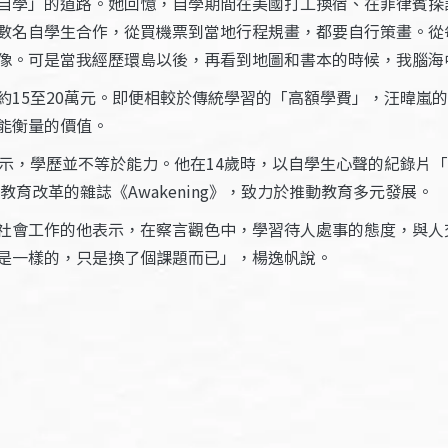
自學」的道路。她回憶，自學期間在美國打工換宿、在菲律賓探
數名自學生合作，從買機票到當地行程規畫，都要自行策畫。從
像。可是當我經歷環島以後，再看到地圖和書本的時候，我腦海
約15至20萬元。即便相較於傳統學習的「高額學費」，汪暐嵐
能衡量的價值。
表示，學歷並不等於能力。他在14歲時，以自學生心聲的紀錄片
教育改革的雜誌《Awakening》，致力於推動教育多元發展。
社會工作的他表示，在察言觀色中，學習待人處事的態度，與人
是一樣的，只是換了個課題而已」，楊逸帆說。