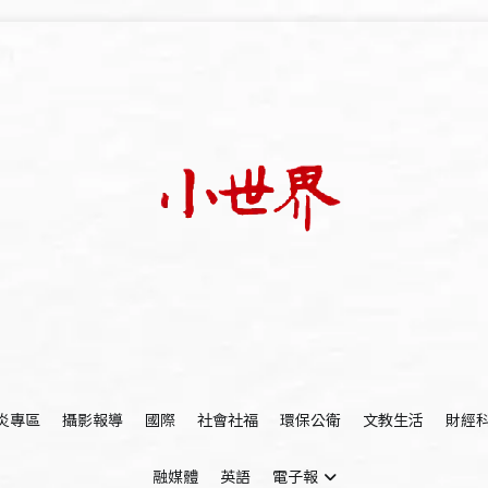
我們立足小世界，學習記錄浩瀚蒼穹
世新大學小世界
炎專區
攝影報導
國際
社會社福
環保公衛
文教生活
財經
融媒體
英語
電子報