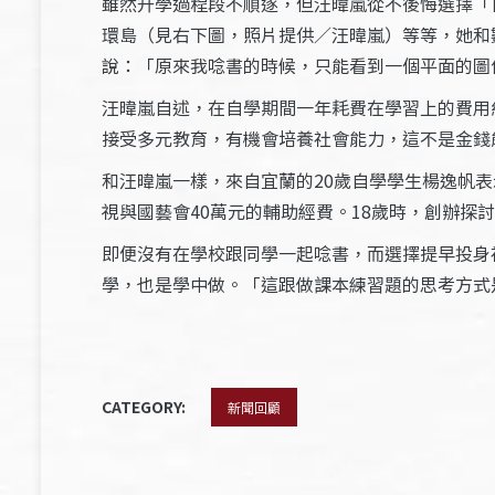
雖然升學過程段不順遂，但汪暐嵐從不後悔選擇「
環島（見右下圖，照片提供／汪暐嵐）等等，她和
說：「原來我唸書的時候，只能看到一個平面的圖
汪暐嵐自述，在自學期間一年耗費在學習上的費用
接受多元教育，有機會培養社會能力，這不是金錢
和汪暐嵐一樣，來自宜蘭的20歲自學學生楊逸帆
視與國藝會40萬元的輔助經費。18歲時，創辦探討
即便沒有在學校跟同學一起唸書，而選擇提早投身
學，也是學中做。「這跟做課本練習題的思考方式
CATEGORY:
新聞回顧