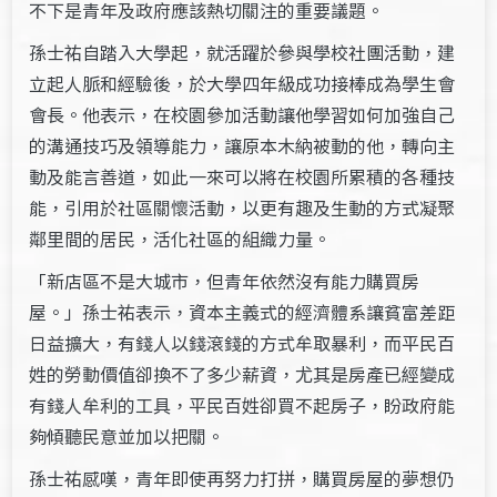
不下是青年及政府應該熱切關注的重要議題。
孫士祐自踏入大學起，就活躍於參與學校社團活動，建
立起人脈和經驗後，於大學四年級成功接棒成為學生會
會長。他表示，在校園參加活動讓他學習如何加強自己
的溝通技巧及領導能力，讓原本木納被動的他，轉向主
動及能言善道，如此一來可以將在校園所累積的各種技
能，引用於社區關懷活動，以更有趣及生動的方式凝聚
鄰里間的居民，活化社區的組織力量。
「新店區不是大城市，但青年依然沒有能力購買房
屋。」孫士祐表示，資本主義式的經濟體系讓貧富差距
日益擴大，有錢人以錢滾錢的方式牟取暴利，而平民百
姓的勞動價值卻換不了多少薪資，尤其是房產已經變成
有錢人牟利的工具，平民百姓卻買不起房子，盼政府能
夠傾聽民意並加以把關。
孫士祐感嘆，青年即使再努力打拼，購買房屋的夢想仍