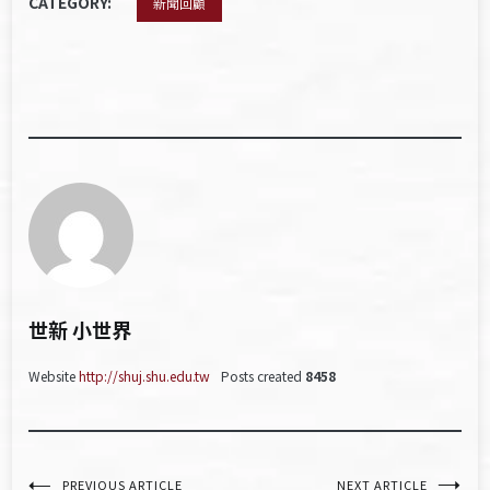
CATEGORY:
新聞回顧
世新 小世界
Website
http://shuj.shu.edu.tw
Posts created
8458
PREVIOUS ARTICLE
NEXT ARTICLE