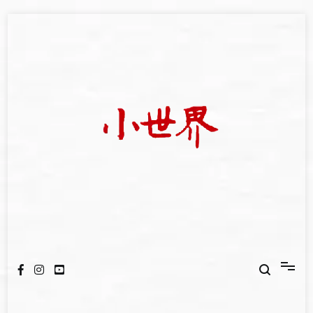
Skip
to
content
我們立足小世界，學習記錄浩瀚蒼穹
世新大學小世界