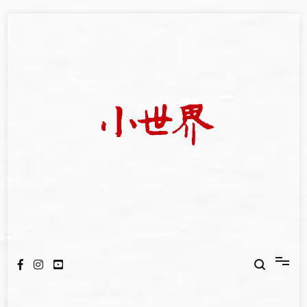
Skip
to
content
我們立足小世界，學習記錄浩瀚蒼穹
世新大學小世界