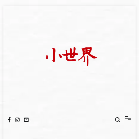
Skip
to
content
我們立足小世界，學習記錄浩瀚蒼穹
世新大學小世界