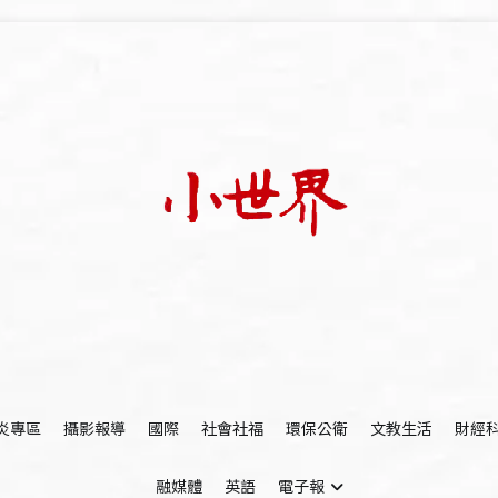
我們立足小世界，學習記錄浩瀚蒼穹
世新大學小世界
炎專區
攝影報導
國際
社會社福
環保公衛
文教生活
財經
融媒體
英語
電子報