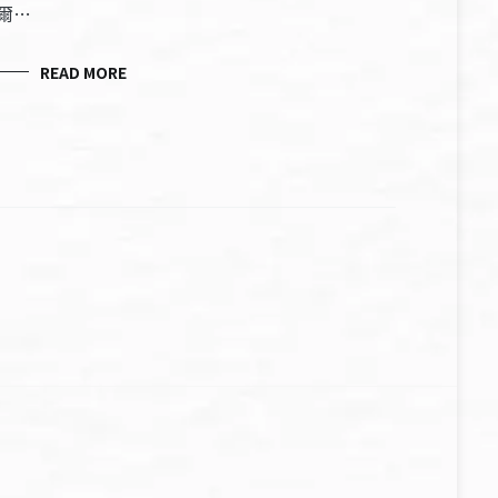
爾…
READ MORE