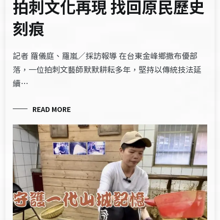
拍刺文化再現 找回原民歷史
刻痕
記者 羅儀庭、羅嵐／採訪報導 在台東金峰鄉撒布優部
落，一位拍刺文藝師默默耕耘多年，堅持以傳統技法延
續…
READ MORE