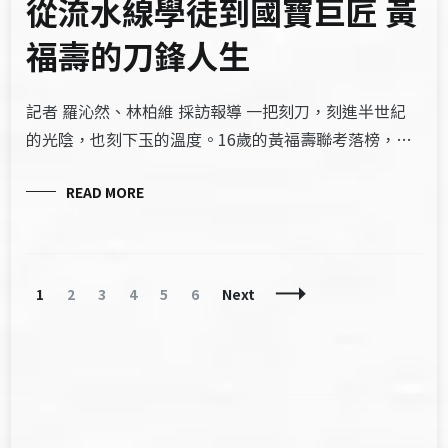
從流水線學徒到國寶巨匠 黃
福壽的刀鋒人生
記者 羅沁然、林柏維 採訪報導 一把刻刀，刻進半世紀
的光陰，也刻下玉的溫度。16歲的黃福壽聯考落榜，…
READ MORE
Posts
Page
Page
Page
Page
Page
Page
1
2
3
4
5
6
Next
Navigation