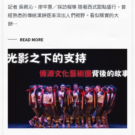
記者 吳姵沁、廖芊惠／採訪報導 隨著西式甜點盛行，曾
經熟悉的傳統漢餅逐漸淡出人們視野。看似樸實的大
餅…
READ MORE