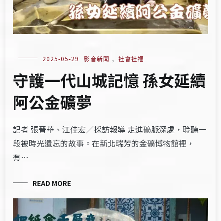
2025-05-29
影音新聞
,
社會社福
守護一代山城記憶 孫女延續
阿公金礦夢
記者 張晉華、江佳宏／採訪報導 走進礦脈深處，聆聽一
段被時光遺忘的故事。在新北瑞芳的金礦博物館裡，
有…
READ MORE