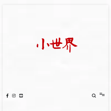
Skip
to
content
我們立足小世界，學習記錄浩瀚蒼穹
世新大學小世界