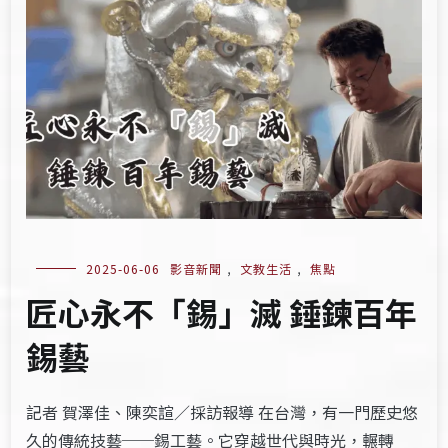
2025-06-06
影音新聞
,
文教生活
,
焦點
匠心永不「錫」滅 錘鍊百年
錫藝
記者 賀澤佳、陳奕諠／採訪報導 在台灣，有一門歷史悠
久的傳統技藝──錫工藝。它穿越世代與時光，輾轉