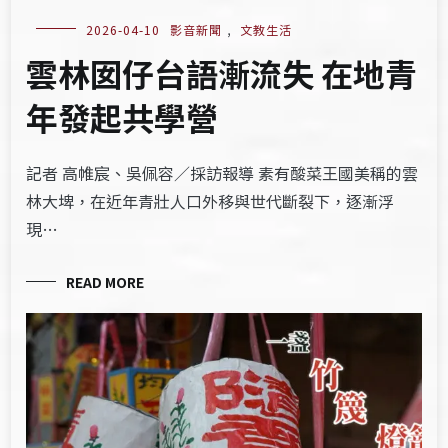
2026-04-10
影音新聞
,
文教生活
雲林囡仔台語漸流失 在地青
年發起共學營
記者 高帷宸、吳佩容／採訪報導 素有酸菜王國美稱的雲
林大埤，在近年青壯人口外移與世代斷裂下，逐漸浮
現…
READ MORE