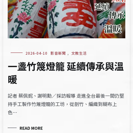
2026-04-10
影音新聞
,
文教生活
一盞竹篾燈籠 延續傳承與溫
暖
記者 蔡佩妮、謝明勳／採訪報導 走進全台最後一間仍堅
持手工製作竹篾燈籠的工坊，從剖竹、編織到糊布上
色…
READ MORE