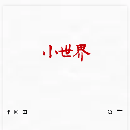
Skip
to
content
我們立足小世界，學習記錄浩瀚蒼穹
世新大學小世界