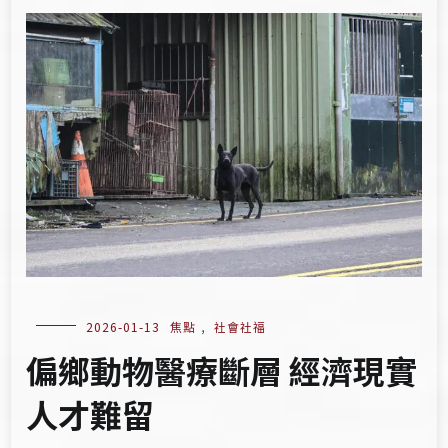
2026-01-13
焦點
,
社會社福
偏鄉動物醫療斷層 經濟現實
人才難留