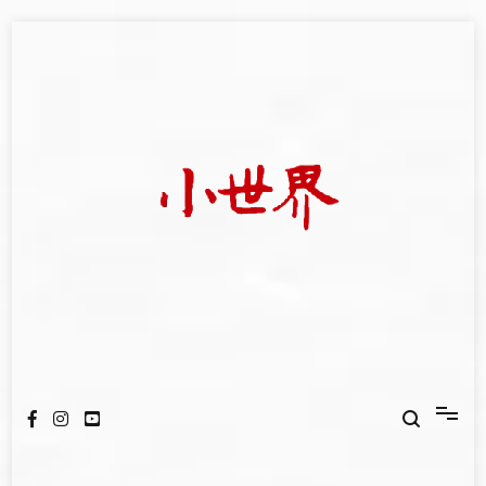
Skip
to
content
我們立足小世界，學習記錄浩瀚蒼穹
世新大學小世界