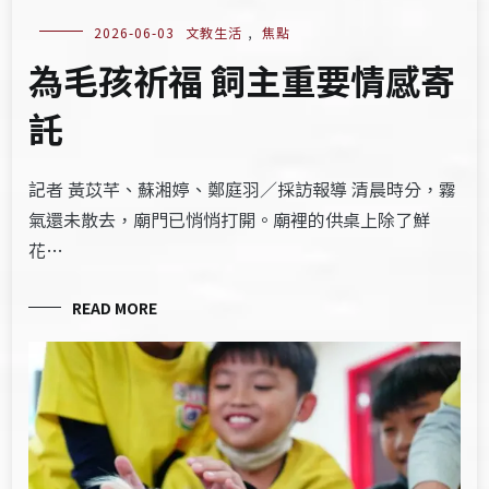
2026-06-03
文教生活
,
焦點
為毛孩祈福 飼主重要情感寄
託
記者 黃苡芊、蘇湘婷、鄭庭羽／採訪報導 清晨時分，霧
氣還未散去，廟門已悄悄打開。廟裡的供桌上除了鮮
花…
READ MORE