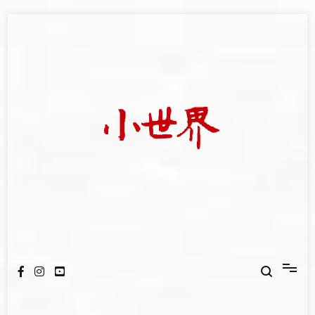
Skip
to
content
我們立足小世界，學習記錄浩瀚蒼穹
世新大學小世界