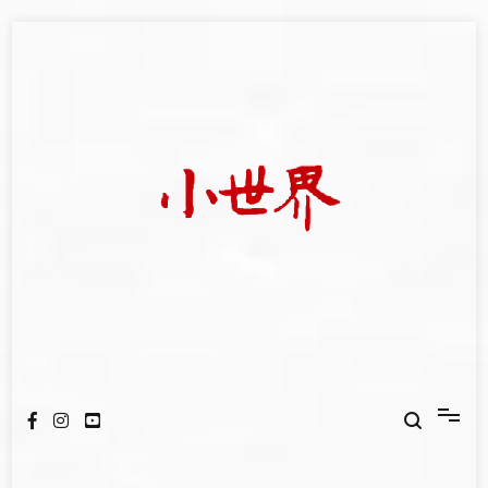
Skip
to
content
我們立足小世界，學習記錄浩瀚蒼穹
世新大學小世界