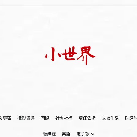
我們立足小世界，學習記錄浩瀚蒼穹
世新大學小世界
炎專區
攝影報導
國際
社會社福
環保公衛
文教生活
財經
融媒體
英語
電子報