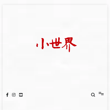
Skip
to
content
我們立足小世界，學習記錄浩瀚蒼穹
世新大學小世界