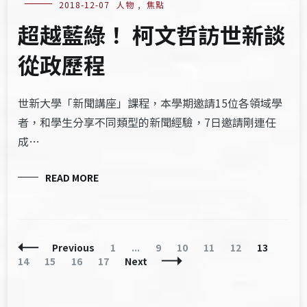
2018-12-07
人物
,
焦點
超越藍綠！ 柯文哲訪世新談
從政歷程
世新大學「新聞講座」課程，本學期邀請15位各領域學
者，和學生分享不同類型的新聞經驗，7日邀請剛連任
成…
READ MORE
Posts
Page
Page
Page
Page
Page
Page
Page
Previous
1
...
9
10
11
12
13
Navigation
Page
Page
Page
14
15
16
17
Next