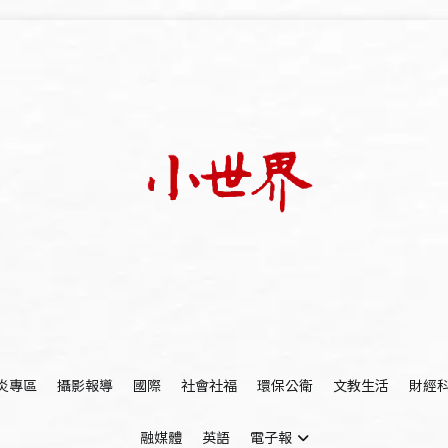
我們立足小世界，學習記錄浩瀚蒼穹
世新大學小世界
炎專區
攝影報導
國際
社會社福
環保公衛
文教生活
財經
融媒體
英語
電子報