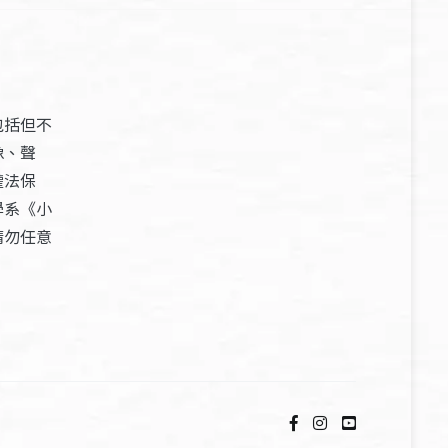
包括但不
像、聲
權法保
學系《小
請勿任意