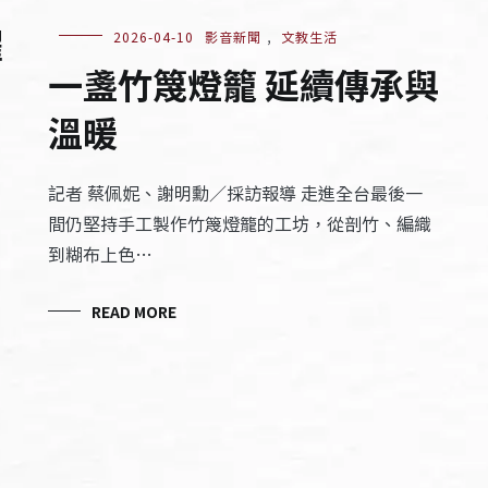
耀
2026-04-10
影音新聞
,
文教生活
一盞竹篾燈籠 延續傳承與
溫暖
記者 蔡佩妮、謝明勳／採訪報導 走進全台最後一
間仍堅持手工製作竹篾燈籠的工坊，從剖竹、編織
到糊布上色…
READ MORE