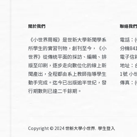
關於我們
聯絡我們
《小世界周報》是世新大學新聞學系
電話：(0
所學生的實習刊物，創刊至今，《小
分機841
世界》從傳統平面的採訪、編輯、排
電子信箱：
版至印刷，逐步走向數位化的線上新
地址：
聞產出，全程都由系上教師指導學生
1號 小
動手完成。迄今已出版逾半世紀，發
傳真：(0
行期數則已達二千餘期。
Copyright © 2024
世新大學小世界
.
學生登入