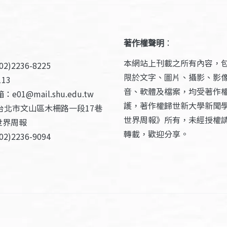
著作權聲明
：
本網站上刊載之所有內容，
2)2236-8225
限於文字、圖片、攝影、影
13
音、軟體及檔案，均受著作
e01@mail.shu.edu.tw
護，著作權歸世新大學新聞
台北市文山區木柵路一段17巷
世界周報》所有，未經授權
世界周報
轉載，歡迎分享。
2)2236-9094