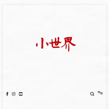
Skip
to
content
我們立足小世界，學習記錄浩瀚蒼穹
世新大學小世界