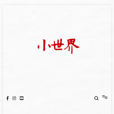
Skip
to
content
我們立足小世界，學習記錄浩瀚蒼穹
世新大學小世界