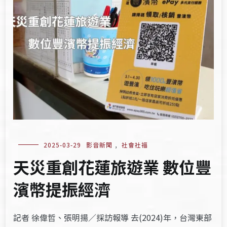
2025-03-29
影音新聞
,
社會社福
天災重創花蓮旅遊業 數位豐
濱幣提振經濟
記者 徐偉哲、張明揚／採訪報導 去(2024)年，台灣東部