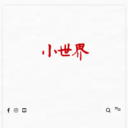
Skip
to
content
我們立足小世界，學習記錄浩瀚蒼穹
世新大學小世界