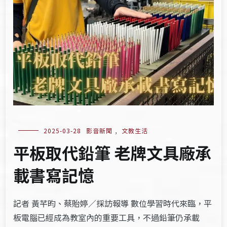
2025-03-28
影音新聞
,
文教生活
平板取代鉛筆 老牌文具廠承
載書寫記憶
記者 黃芊昀、蔡貽婷／採訪報導 數位學習時代來臨，平
板電腦已經成為教室內的重要工具，不過鉛筆仍承載