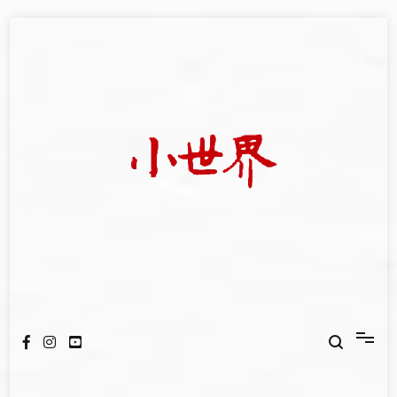
Skip
to
content
我們立足小世界，學習記錄浩瀚蒼穹
世新大學小世界