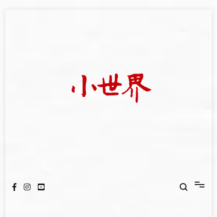
Skip
to
content
我們立足小世界，學習記錄浩瀚蒼穹
世新大學小世界