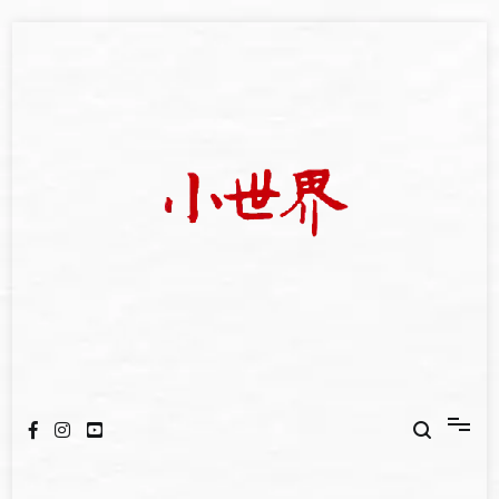
Skip
to
content
我們立足小世界，學習記錄浩瀚蒼穹
世新大學小世界