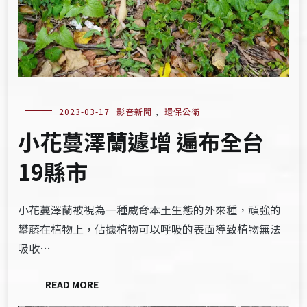
2023-03-17
影音新聞
,
環保公衛
小花蔓澤蘭遽增 遍布全台
19縣市
小花蔓澤蘭被視為一種威脅本土生態的外來種，頑強的
攀藤在植物上，佔據植物可以呼吸的表面導致植物無法
吸收…
READ MORE