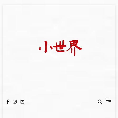
Skip
to
content
我們立足小世界，學習記錄浩瀚蒼穹
世新大學小世界