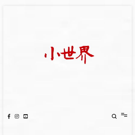
Skip
to
content
我們立足小世界，學習記錄浩瀚蒼穹
世新大學小世界