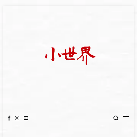
Skip
to
content
我們立足小世界，學習記錄浩瀚蒼穹
世新大學小世界