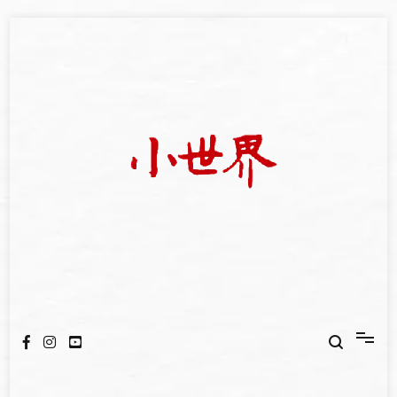
Skip
to
content
我們立足小世界，學習記錄浩瀚蒼穹
世新大學小世界