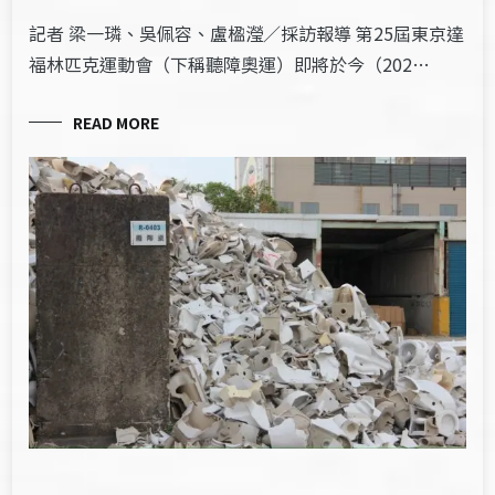
記者 梁一璘、吳佩容、盧楹瀅／採訪報導 第25屆東京達
福林匹克運動會（下稱聽障奧運）即將於今（202…
READ MORE