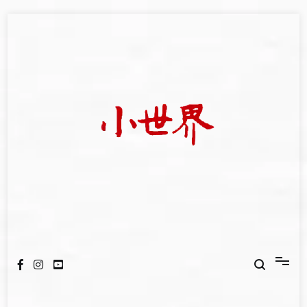
Skip
to
content
我們立足小世界，學習記錄浩瀚蒼穹
世新大學小世界