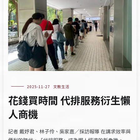
2025-11-27
文教生活
花錢買時間 代排服務衍生懶
人商機
記者 戴妤君、林子伶、吳家嘉／採訪報導 在講求效率與