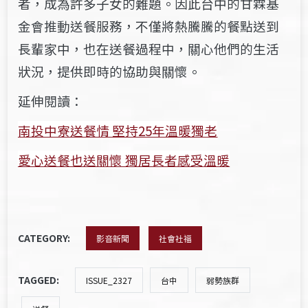
者，成為許多子女的難題。
因此台中的甘霖基
金會推動送餐服務，不僅將熱騰騰的餐點送到
長輩家中，也在送餐過程中，關心他們的生活
狀況，提供即時的協助與關懷。
延伸閱讀：
南投中寮送餐情 堅持25年溫暖獨老
愛心送餐也送關懷
獨居長者感受
溫暖
CATEGORY:
影音新聞
社會社福
TAGGED:
ISSUE_2327
台中
弱勢族群