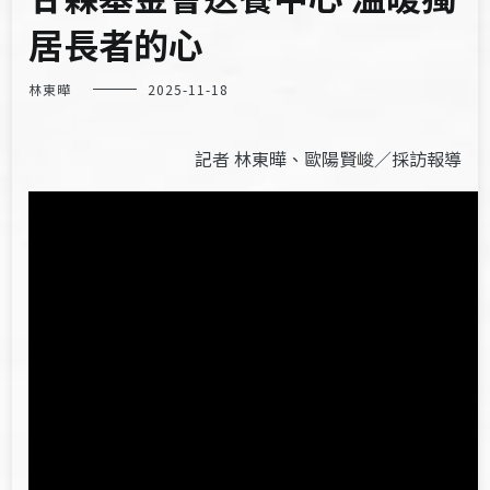
居長者的心
林東曄
2025-11-18
記者 林東曄、歐陽賢峻／採訪報導