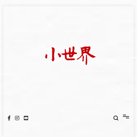
Skip
to
content
我們立足小世界，學習記錄浩瀚蒼穹
世新大學小世界