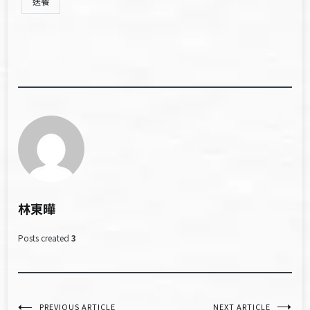
送餐
林東曄
Posts created
3
PREVIOUS ARTICLE
NEXT ARTICLE