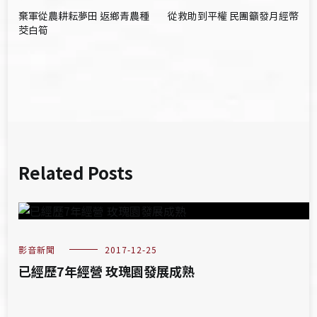
文
棄軍從農耕耘夢田 返鄉青農種
從救助到平權 民團籲發月經幣
章
茭白筍
導
覽
Related Posts
影音新聞
2017-12-25
已經歷7年經營 玫瑰園發展成熟