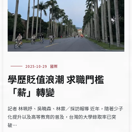
2025-10-29
國際
學歷貶值浪潮 求職門檻
「薪」轉變
記者 林珮妤、吳曉森、林霏／採訪報導 近年，隨著少子
化提升以及高等教育的普及，台灣的大學錄取率已突
破…