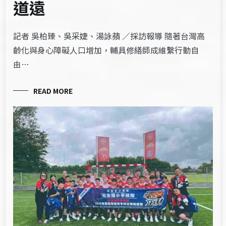
道遠
記者 吳柏臻、吳采婕、湯詠蘋 ／採訪報導 隨著台灣高
齡化與身心障礙人口增加，輔具修繕師成維繫行動自
由…
READ MORE