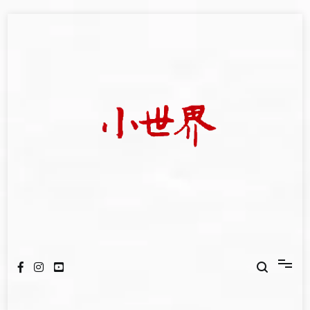
Skip
to
content
我們立足小世界，學習記錄浩瀚蒼穹
世新大學小世界