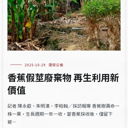
2025-10-29
環保公衛
香蕉假莖廢棄物 再生利用新
價值
記者 陳永叡、朱明漢、李柏翰／採訪報導 香蕉樹壽命一
株一果，生長週期一年一收，當香蕉採收後，僅留下
被…