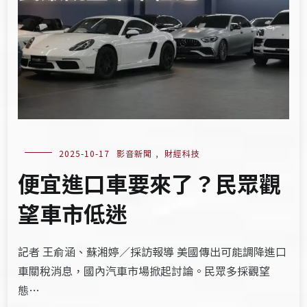
2025-10-17
影音新聞
,
財經科技
便宜進口車要來了？民眾觀
望車市低迷
記者 王俞涵、蘇湘婷／採訪報導 美國傳出可能調降進口
車關稅消息，國內汽車市場掀起討論。民眾多採觀望
態…