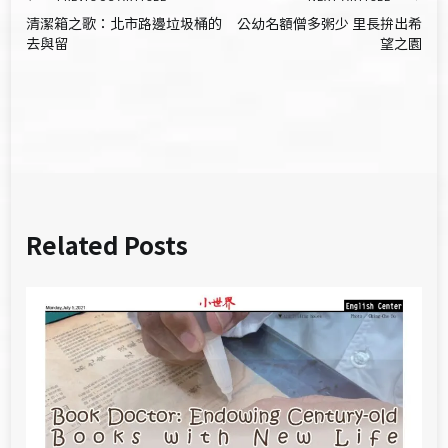
文
清潔箱之歌：北市路邊垃圾桶的
公幼名額僧多粥少 里長拚出希
章
去與留
望之園
導
覽
Related Posts