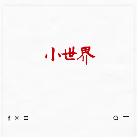
Skip
to
content
我們立足小世界，學習記錄浩瀚蒼穹
世新大學小世界