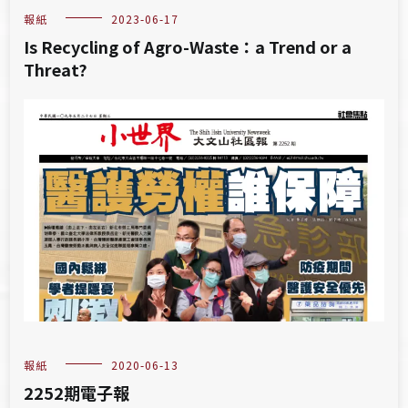
報紙
2023-06-17
Is Recycling of Agro-Waste：a Trend or a
Threat?
報紙
2020-06-13
2252期電子報