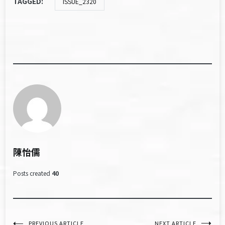
TAGGED:
ISSUE_2320
陳怡儒
Posts created
40
PREVIOUS ARTICLE
NEXT ARTICLE