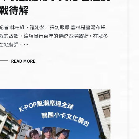
戰待解
記者 林柏維、羅沁然／採訪報導 雲林是臺灣布袋
戲的故鄉，這項風行百年的傳統表演藝術，在眾多
在地藝師、…
READ MORE