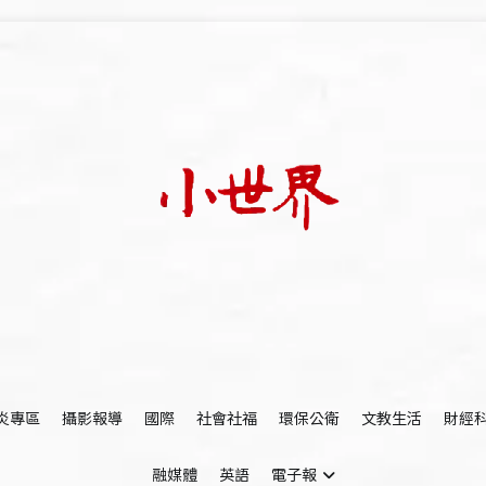
我們立足小世界，學習記錄浩瀚蒼穹
世新大學小世界
炎專區
攝影報導
國際
社會社福
環保公衛
文教生活
財經
融媒體
英語
電子報