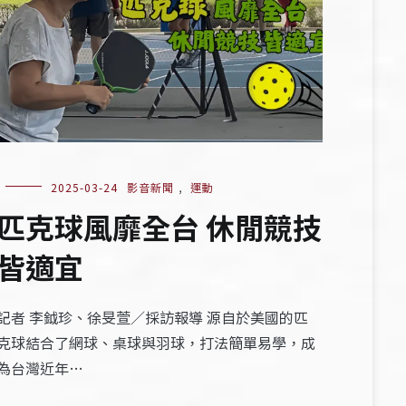
2025-03-24
影音新聞
,
運動
匹克球風靡全台 休閒競技
皆適宜
記者 李鉞珍、徐旻萱／採訪報導 源自於美國的匹
克球結合了網球、桌球與羽球，打法簡單易學，成
為台灣近年…