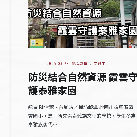
2025-03-24
影音新聞
,
文教生活
防災結合自然資源 霞雲
護泰雅家園
記者 陳怡潔、黃毓晴／採訪報導 桃園市復興區霞
雲國小，是一所充滿泰雅族文化的學校，學生多為
泰雅族後代…