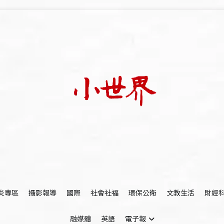
我們立足小世界，學習記錄浩瀚蒼穹
世新大學小世界
炎專區
攝影報導
國際
社會社福
環保公衛
文教生活
財經
融媒體
英語
電子報