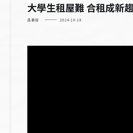
大學生租屋難 合租成新
昌綦容
2024-10-18