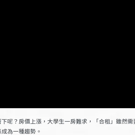
簷下呢？房價上漲，大學生一房難求，「合租」雖然需
態成為一種趨勢。