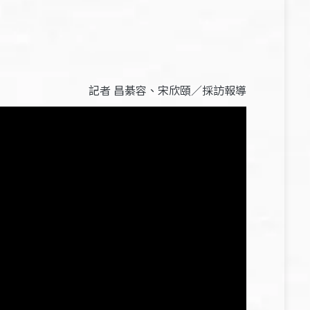
記者 昌綦容、宋欣頤／採訪報導