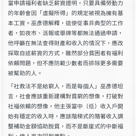
當申請福利者缺乏薪資證明，只要具備勞動力
的年齡會因「虛擬所得」的規定被視為擁有基
本工資。巫彥德解釋，這使從事非典型的工作
者，如夜市、派報或舉牌等都無法通過申請，
他呼籲在無法查得財產和收入的情況下，應改
採取自述薪資的方式，雖然部分貧困者有福利
依賴問題，但不應防範少數者而排除更多需要
被幫助的人。
「社救法不是給窮人，而是每個人」巫彥德坦
言，社會應該重新建構對貧窮的想像，打破對
社福依賴的想像，他主張當中（低）收入戶開
始有穩定的收入時，應該階梯式的隨著收入調
整補助金額協助脫貧，而不是斷崖式的中斷福
利，使人再次回到原點。