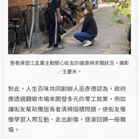
香香澡堂江孟薰主動關心街友的健康與求職狀況。攝影
／王慶禾。
對此，人生百味共同創辦人巫彥德認為，政府
應透過觀察市場來開發多元的零工就業，例如
讓街友幫助獨居長者清掃囤積問題，使街友慢
慢學習人際互動、走出創傷，逐漸回歸一般職
場。