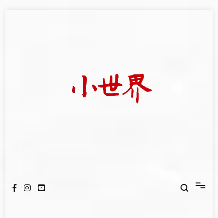
Skip
to
content
我們立足小世界，學習記錄浩瀚蒼穹
世新大學小世界