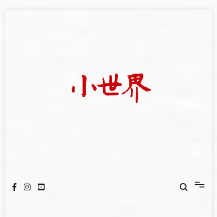
Skip
to
content
我們立足小世界，學習記錄浩瀚蒼穹
世新大學小世界