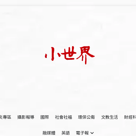
我們立足小世界，學習記錄浩瀚蒼穹
世新大學小世界
炎專區
攝影報導
國際
社會社福
環保公衛
文教生活
財經
融媒體
英語
電子報