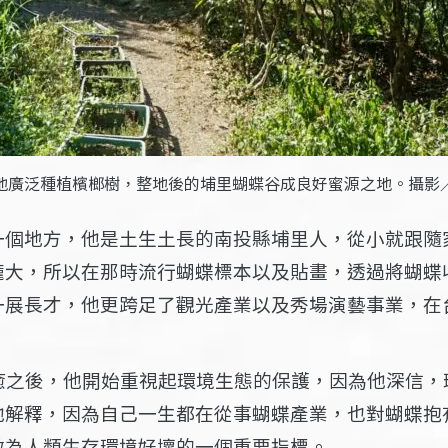
地廣泛種植檳榔樹，整地後的埔里蝴蝶谷成良好蜜源之地。攝影
一個地方，他是土生土長的南投縣埔里人，從小就跟隨
龐大，所以在那時流行蝴蝶標本以及貼畫，透過將蝴蝶
一展長才，他更跨足了觀光產業以及秀場演藝事業，在
癒之後，他開始重視起環境生態的保護，因為他深信
他解釋，因為自己一生都在從事蝴蝶產業，也對蝴蝶抱
做為人類生存環境好壞的一個重要指標。