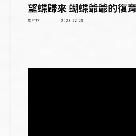
望蝶歸來 蝴蝶爺爺的復
鄭村棋
2023-12-29