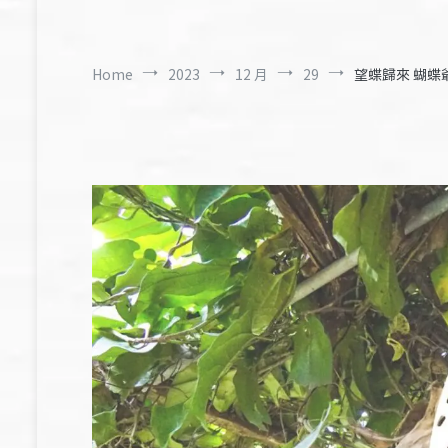
Home
2023
12 月
29
望蝶歸來 蝴蝶