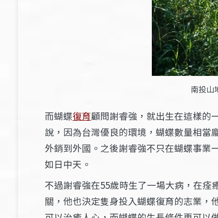
南投山
而蝴蝶
復育
顧問謝睿強，就出生在這樣的
說，因為台灣優良的環境，蝴蝶數量相當
外銷到外國。之後謝睿強不只在蝴蝶事業
如日中天。
不過謝睿強在55歲時生了一場大病，在痊
關，他也決定隻身投入蝴蝶復育的志業，
可以治癒人心，而蝴蝶的生長條件更可以