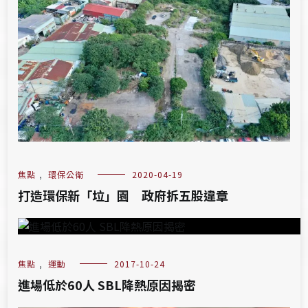
焦點
,
環保公衛
2020-04-19
打造環保新「垃」園 政府拆五股違章
焦點
,
運動
2017-10-24
進場低於60人 SBL降熱原因揭密