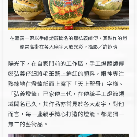
在嘉義一帶以手繪燈籠聞名的鄒弘義師傅，其製作的燈
籠常高掛在各大廟宇大放異彩。攝影／許詠晴
陽光下，在自家門前的工作區，手工燈籠師傅
鄒弘義仔細將毛筆蘸上鮮紅的顏料，眼神專注
熟練地在燈籠紙面上寫下「天上聖母」字樣。
「弘義燈籠」已家傳三代，在傳統手工燈籠領
域聞名已久，其作品亦常見於各大廟宇，對他
而言，每一盞親手精心打造的燈籠，都是獨一
無二的藝術品。