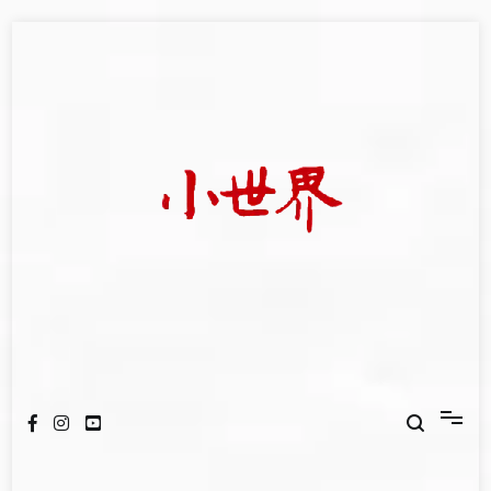
Skip
to
content
我們立足小世界，學習記錄浩瀚蒼穹
世新大學小世界