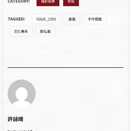
CATEGORY:
攝影報導
焦點
TAGGED:
ISSUE_2305
嘉義
手作燈籠
文化傳承
鄒弘義
許詠晴