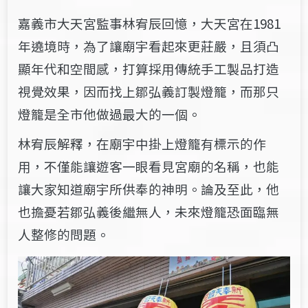
嘉義市大天宮監事林宥辰回憶，大天宮在1981
年遶境時，為了讓廟宇看起來更莊嚴，且須凸
顯年代和空間感，打算採用傳統手工製品打造
視覺效果，因而找上鄒弘義訂製燈籠，而那只
燈籠是全市他做過最大的一個。
林宥辰解釋，在廟宇中掛上燈籠有標示的作
用，不僅能讓遊客一眼看見宮廟的名稱，也能
讓大家知道廟宇所供奉的神明。論及至此，他
也擔憂若鄒弘義後繼無人，未來燈籠恐面臨無
人整修的問題。