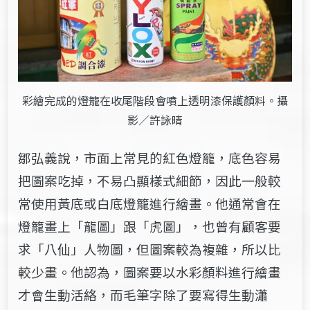
彩繪完成的燈籠在收尾階段會噴上透明漆保護顏料。攝
影／許詠晴
鄒弘義說，市面上常見的紅色燈籠，底色容易
把圖案吃掉，不易凸顯樣式細節，因此一般較
常使用黃底或白底燈籠進行繪畫。他通常會在
燈籠畫上「龍圖」跟「虎圖」，也曾有顧客要
求「八仙」人物圖，但圖案較為複雜，所以比
較少畫。他認為，圖案要以水彩顏料進行繪畫
才會生動活絡，而毛筆字除了要寫得生動瀟