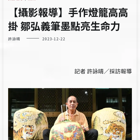
【攝影報導】手作燈籠高高
掛 鄒弘義筆墨點亮生命力
許詠晴
2023-12-22
記者 許詠晴／採訪報導