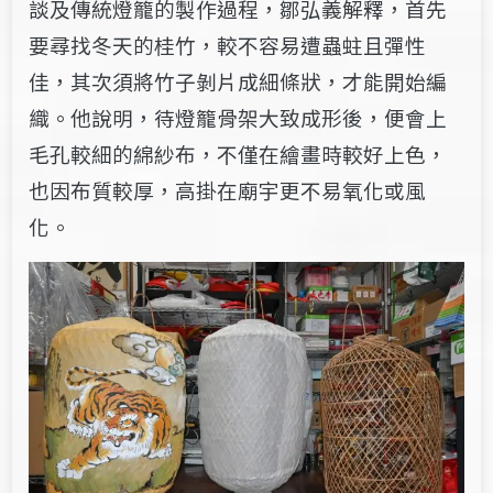
談及傳統燈籠的製作過程，鄒弘義解釋，首先
要尋找冬天的桂竹，較不容易遭蟲蛀且彈性
佳，其次須將竹子剝片成細條狀，才能開始編
織。他說明，待燈籠骨架大致成形後，便會上
毛孔較細的綿紗布，不僅在繪畫時較好上色，
也因布質較厚，高掛在廟宇更不易氧化或風
化。