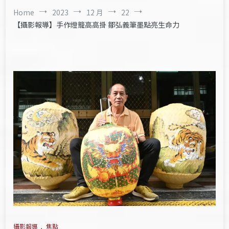
Home
2023
12 月
22
【攝影報導】手作燈籠高高掛 鄒弘義筆墨點亮生命力
攝影報導
,
焦點