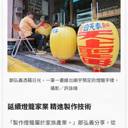
鄒弘義憑藉日光，一筆一畫繪出廟宇預定的燈籠字樣。
攝影／許詠晴
延續燈籠家業
精進製作技術
「製作燈籠屬於家族產業。」鄒弘義分享，從