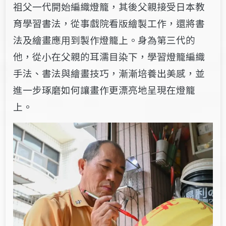
祖父一代開始編織燈籠，其後父親接受日本教
育學習書法，從事戲院看版繪製工作，還將書
法及繪畫應用到製作燈籠上。身為第三代的
他，從小在父親的耳濡目染下，學習燈籠編織
手法、書法與繪畫技巧，漸漸培養出美感，並
進一步
琢磨如何讓畫作更漂亮地呈現在燈籠
上
。