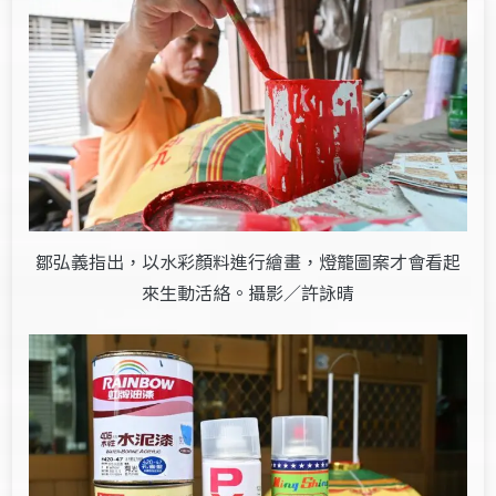
鄒弘義指出，以水彩顏料進行繪畫，燈籠圖案才會看起
來生動活絡。攝影／許詠晴