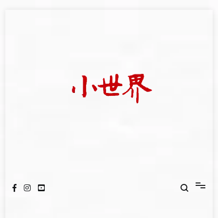
Skip
to
content
我們立足小世界，學習記錄浩瀚蒼穹
世新大學小世界