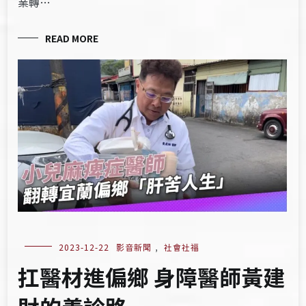
業轉…
READ MORE
2023-12-22
影音新聞
,
社會社福
扛醫材進偏鄉 身障醫師黃建