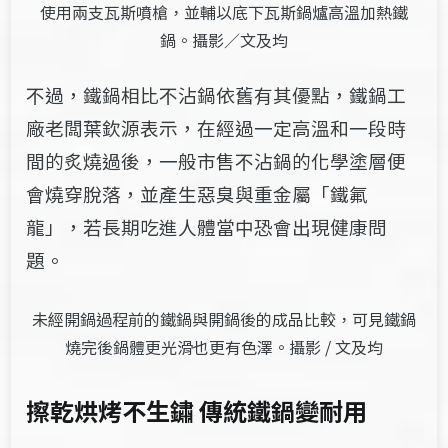
使用兩支瓦斯噴槍，並輔以底下瓦斯鍋爐高溫加熱鐵
鍋。攝影／文及均
不過，鐵鍋相比不沾鍋依舊有其優點，鐵鍋工
廠老闆葉欽源表示，在經過一定高溫和一段時
間的炙燒過後，一般市售不沾鍋的化學塗層便
會燒穿脫落，並產生惡臭與重金屬「鐵氟
龍」，若長期吃進人體當中恐會出現健康問
題。
未經開鍋過程前的鐵鍋與開鍋後的成品比較，可見鐵鍋
燒完後鍋體更光滑也更有色澤。攝影 / 文及均
擦乾烘烤不生鏽 傳統鐵鍋變耐用