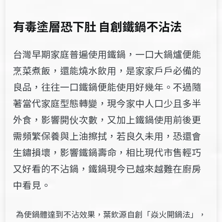
有毒塗層恐下肚 自創鐵鍋不沾法
台灣早期家庭普遍使用鐵鍋，一口大鍋爐便能
烹菜煮飯，還能燒水飲用，是家家戶戶必備的
良品，往往一口鐵鍋便能使用好幾年。不過隨
著當代家庭型態轉變，現今家中人口少且多半
外食，影響開伙次數，又加上鐵鍋使用前後更
需頻繁保養與上油擦拭，若良久未用，恐還會
生鏽損壞，影響鐵鍋壽命，相比現代市售輕巧
又好看的不沾鍋，鐵鍋現今已越來越難在廚房
中看見。
為使鍋體達到不沾效果，葉欽源自創「焱火開鍋法」，