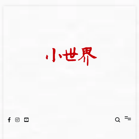
Skip
to
content
我們立足小世界，學習記錄浩瀚蒼穹
世新大學小世界