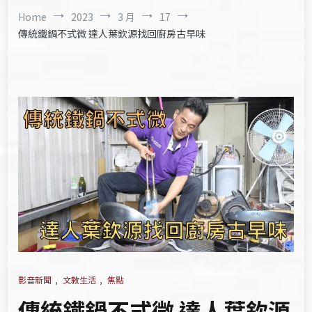
Home
2023
3 月
17
傳統鐵鍋不式微 達人葉欽源找回廚房古早味
影音新聞
,
文教生活
,
焦點
傳統鐵鍋不式微 達人葉欽源