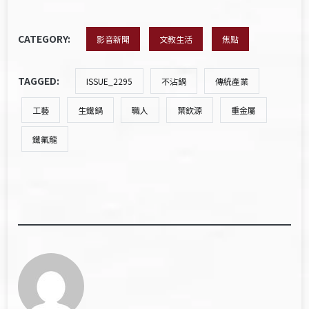
CATEGORY:
影音新聞
文教生活
焦點
TAGGED:
ISSUE_2295
不沾鍋
傳統產業
工藝
生鐵鍋
職人
葉欽源
重金屬
鐵氟龍