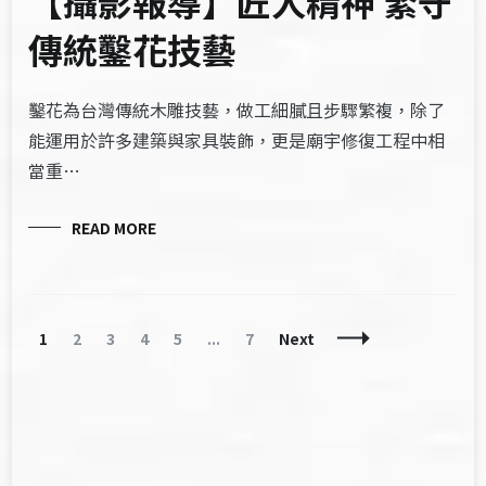
【攝影報導】匠人精神 緊守
傳統鑿花技藝
鑿花為台灣傳統木雕技藝，做工細膩且步驟繁複，除了
能運用於許多建築與家具裝飾，更是廟宇修復工程中相
當重…
READ MORE
Posts
Page
Page
Page
Page
Page
Page
1
2
3
4
5
...
7
Next
Navigation