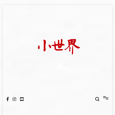
Skip
to
content
我們立足小世界，學習記錄浩瀚蒼穹
世新大學小世界