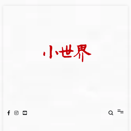
Skip
to
content
我們立足小世界，學習記錄浩瀚蒼穹
世新大學小世界