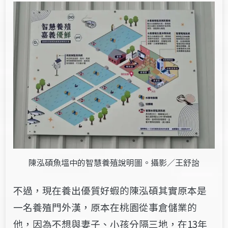
陳泓碩魚塭中的智慧養殖說明圖。攝影／王舒詒
不過，現在養出優質好蝦的陳泓碩其實原本是
一名養殖門外漢，原本在桃園從事倉儲業的
他，因為不想與妻子、小孩分隔三地，在13年