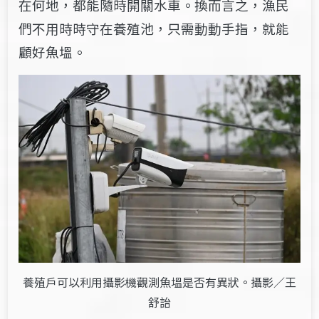
在何地，都能隨時開關水車。換而言之，漁民
們不用時時守在養殖池，只需動動手指，就能
顧好魚塭。
養殖戶可以利用攝影機觀測魚塭是否有異狀。攝影／王
舒詒