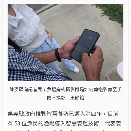
陳泓碩向記者展示魚塭旁的攝影機是如何傳送影像至手
機。攝影／王舒詒
嘉義縣政府推動智慧養殖已邁入第四年，目前
有 53 位漁民的漁場導入智慧養殖技術，代表養