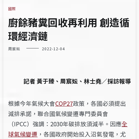
國際
廚餘豬糞回收再利用 創造循
環經濟鏈
周宸妘
2022-12-04
記者 黃于臻、周宸妘、林士堯／採訪報導
根據今年氣候大會
COP27
政策，各國必須提出
減排承諾，聯合國氣候變遷專門委員會
（
IPCC
）強調：
2030
年碳排放須減半
。
因應
全
球氣候變遷
，
各國政府開始投入沼氣發電，尤