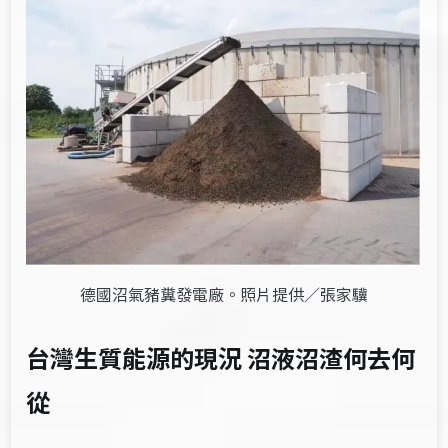
德國沼氣豬糞發電廠。照片提供／張家驥
台灣
生質能源的現況
沼液沼渣何去何
從