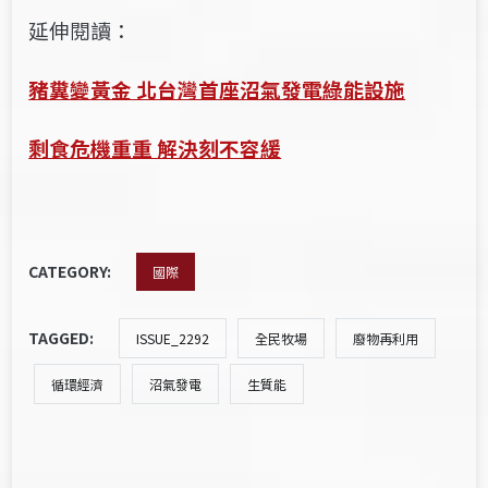
延伸閱讀：
豬糞變黃金 北台灣首座沼氣發電綠能設施
剩食危機重重 解決刻不容緩
CATEGORY:
國際
TAGGED:
ISSUE_2292
全民牧場
廢物再利用
循環經濟
沼氣發電
生質能