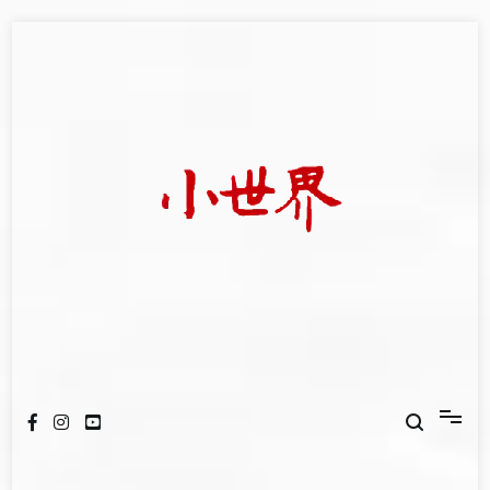
Skip
to
content
我們立足小世界，學習記錄浩瀚蒼穹
世新大學小世界