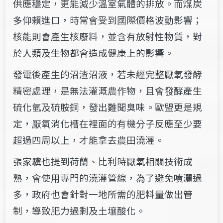
供應穩定，更能減少溫室氣體的排放。而煤炭
多仰賴進口，時常會受到國際價格波動影響；
核能則會產生核廢料，並含有放射性物質，對
於人類及生物都會造成健康上的影響。
發電後產生的沼渣沼液，若未經完整厭氧發酵
精密處理，是無法灌溉農作物，且會發酵產生
硫化氫及硫胺銅，發出難聞臭味。歐盟更是規
定，厭氧消化槽在裡面的有機分子反應至少要
超過四周以上，才能拿去農田澆灌。
張家驥也提到荷蘭、比利時厭氧相關技術成
熟，會使用專門的澆灌管線，為了避免噴灑過
多，政府也會針對一地所需的肥料量做出管
制，導致肥力過剩及土壤酸化。