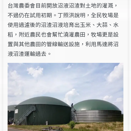
台灣農委會目前開放沼液沼渣對土地的灌溉，
不過仍在試用初期。
丁
照洪
說明
，
全民牧場是
使用過濾後的
沼渣沼液
培育出玉米、大蒜、水
稻，附近農民也會幫忙澆灌農田
，
牧場更是設
置與其他農田的管線輸送設施，利用馬達將沼
液沼渣運輸過去。