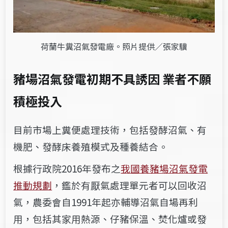
荷蘭牛糞沼氣發電廠。照片提供／張家驥
豬場沼氣發電初期不具誘因
業者不願
積極投入
目前市場上糞便處理技術，包括發酵沼氣、有
機肥、發酵床養殖模式及種養結合。
根據行政院2016年發布之
我國養豬場沼氣發電
推動規劃
，鑑於有厭氣處理單元者可以回收沼
氣，農委會自1991年起亦輔導沼氣自場再利
用，包括其家用熱源、仔豬保溫、焚化爐或發