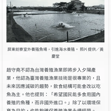
屏東紡寮室外養殖魚場，引進海水養殖。 照片提供／黃
慶堂
趙守堯不認為
台灣
養殖漁業即將步入夕陽產
業，
他認為
臺
灣養殖漁業技術是很專業的，且
未來因應減碳的趨勢，飲食結構可能會
改
以吃
魚為
主
。
他也提到：「希望國民能多食用國內
養殖的魚種，而非國外進口。」除了以環境保
育為目的，也能夠確保養殖漁業永續經營。