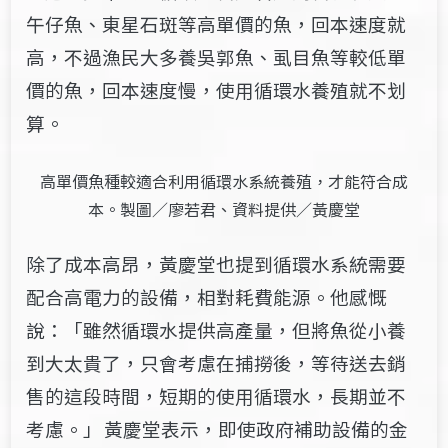
午仔魚、東星石斑等高單價的魚，回本速度就
高，不過漁民大多養吳郭魚、虱目魚等較低單
價的魚，回本速度慢，使用循環水養殖就不划
算。
高單價魚種較適合利用循環水系統養殖，才能符合成
本。製圖／廖若君、資料提供／黃慶堂
除了成本高昂，
黃慶堂也提到循環水系統
需要
配合高電力的設備，
相對耗
費
能
源
。他
感慨
說
：
「雖然循環水提供高產量，但將魚從小養
到大太貴了，
只會考慮在捕撈
後，等待
送去銷
售的這段時間，短期的使用循環水
，長期並不
考慮。」
黃慶堂
表
示，即使
政府
補助設備的金