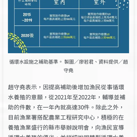
循環水設施之補助基準。 製圖／廖若君、資料提供／趙
守堯
趙守堯表示，因提高補助後增加漁民
從事
循環
水養殖的意願，從
2021
年至
2022
年，輔導並補
助的件數，在一年內就高達
30
件
。
除此之外，
目前漁業署搭配農業工程研究中心，積極的在
養殖漁業盛行的縣市舉辦說明會，向漁民宣導