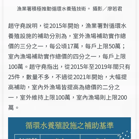
漁業署積極推動循環水養殖技術。 攝影／廖若君
趙守堯說明，從
2015
年開始，漁業署對循環水
養殖設施的補助
分別為
，室外漁場補助實作總
價的三分之一，每公頃
17
萬，每戶上限
50
萬；
室內漁場補助實作總價的四分之一，每戶上限
100
萬。
趙守堯
指出，從
2015
年至
2019
年間只有
25
件，數量不多，不過從
2021
年開始，大幅提
高補助，室內外漁場皆提高為總價的二分之
一，室外維持上限
100
萬，室內漁場則上限
200
萬。