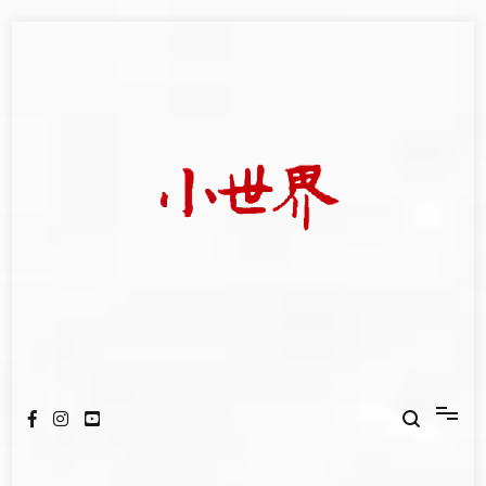
Skip
to
content
我們立足小世界，學習記錄浩瀚蒼穹
世新大學小世界